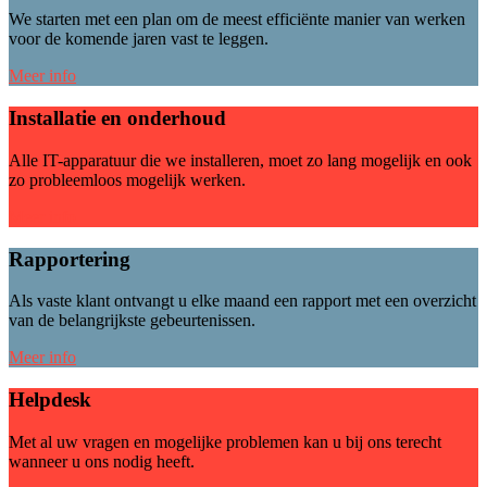
We starten met een plan om de meest efficiënte manier van werken
voor de komende jaren vast te leggen.
Meer info
Installatie en onderhoud
Alle IT-apparatuur die we installeren, moet zo lang mogelijk en ook
zo probleemloos mogelijk werken.
Meer info
Rapportering
Als vaste klant ontvangt u elke maand een rapport met een overzicht
van de belangrijkste gebeurtenissen.
Meer info
Helpdesk
Met al uw vragen en mogelijke problemen kan u bij ons terecht
wanneer u ons nodig heeft.